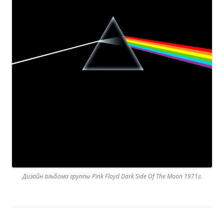
Дизайн альбома группы Pink Floyd Dark Side Of The Moon 1971г.