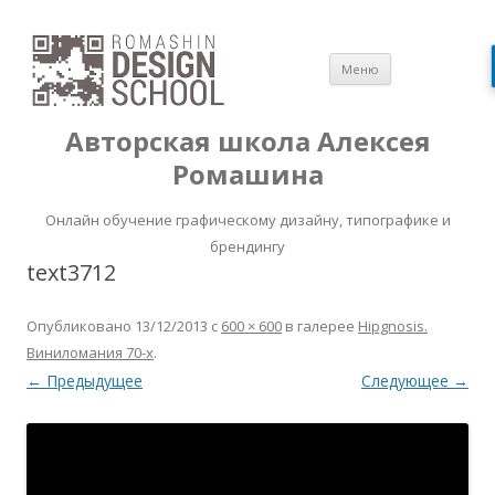
Перейти
Меню
к
содержимом
Авторская школа Алексея
Ромашина
Онлайн обучение графическому дизайну, типографике и
брендингу
text3712
Опубликовано
13/12/2013
с
600 × 600
в галерее
Hipgnosis.
Виниломания 70-х
.
← Предыдущее
Следующее →