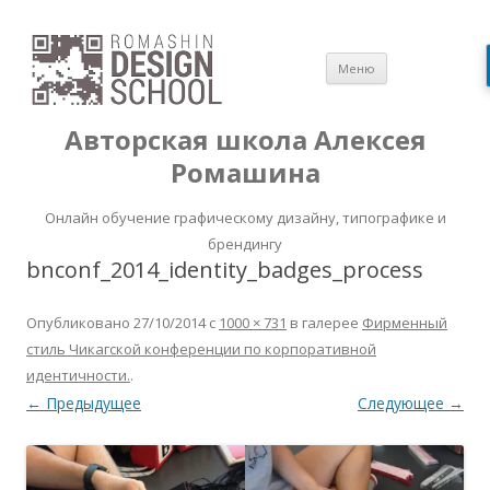
Перейти
Меню
к
содержимом
Авторская школа Алексея
Ромашина
Онлайн обучение графическому дизайну, типографике и
брендингу
bnconf_2014_identity_badges_process
Опубликовано
27/10/2014
с
1000 × 731
в галерее
Фирменный
стиль Чикагской конференции по корпоративной
идентичности.
.
← Предыдущее
Следующее →