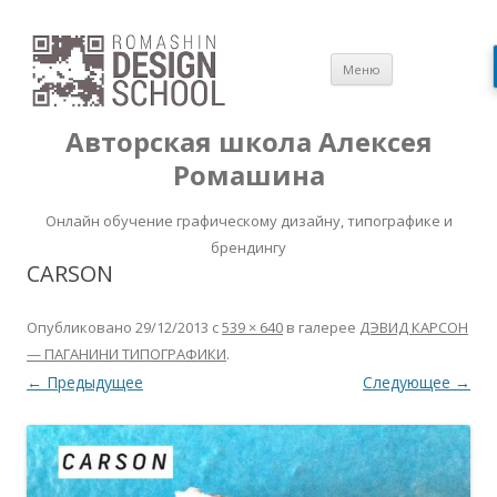
Перейти
Меню
к
содержимом
Авторская школа Алексея
Ромашина
Онлайн обучение графическому дизайну, типографике и
брендингу
CARSON
Опубликовано
29/12/2013
с
539 × 640
в галерее
ДЭВИД КАРСОН
— ПАГАНИНИ ТИПОГРАФИКИ
.
← Предыдущее
Следующее →