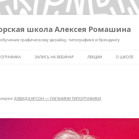
орская школа Алексея Ромашина
обучение графическому дизайну, типографике и брендингу
ПОГРАФИКА
ЗАПИСЬ НА ВЕБИНАР
ЛЕКЦИИ
О ШКОЛЕ
ШКОЛА ВЫЖИВАНИЯ В ДИЗАЙНЕ
ЗАПИСЬ ЛЕКЦИИ «КАК СДЕЛ
ОБО МНЕ
ЗНАК УМНЫМ»
КАК СДЕЛАТЬ ЗНАК УМНЫМ.
ОБУЧЕНИЕ 
РЕГИСТРАЦИЯ.
ИНТЕНСИВ «БРЕНДИНГ ДЛЯ
ТИПОГРАФ
ДИЗАЙНЕРОВ И РЕКЛАМИСТ
алерее
ДЭВИД КАРСОН — ПАГАНИНИ ТИПОГРАФИКИ
.
НОВОСТИ
ЗАПИСЬ ЛЕКЦИИ
«ПИКТОГРАММА, ПОНЯТЬ З
ПОЛСЕКУНДЫ»
ЗАПИСЬ ЛЕКЦИИ