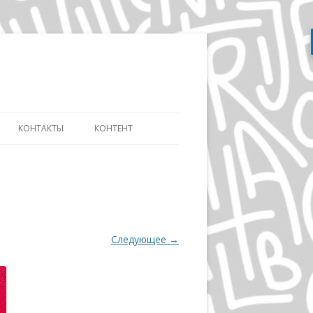
Перейти
к
содержимому
КОНТАКТЫ
КОНТЕНТ
АТЬ
СЛОВАРЬ ДИЗАЙНЕРА
ДИЗАЙНУ И
ЭВОЛЮЦИЯ АЙДЕНТИКИ
ИКЕ ДИСТАНЦИОННО
ДЭВИД КАРСОН
ОВ»
Следующее →
ВОЛЬФГАНГ ВАЙНГАРД
А
ГЕРБ ЛЮБАЛИН
ПОЛ РЕНД