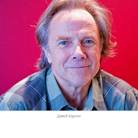
«ИСТОРИЧЕСКОЕ
ПРОТОТИПИРОВАНИЕ В
ДИЗАЙНЕ»
3 ЛЕКЦИИ О ГРАФИЧЕСКОМ
ДИЗАЙНЕ ГЦСИ
Дэвид Карсон