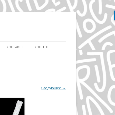
Перейти
к
содержимому
КОНТАКТЫ
КОНТЕНТ
АТЬ
СЛОВАРЬ ДИЗАЙНЕРА
ДИЗАЙНУ И
ЭВОЛЮЦИЯ АЙДЕНТИКИ
ИКЕ ДИСТАНЦИОННО
ДЭВИД КАРСОН
ОВ»
Следующее →
ВОЛЬФГАНГ ВАЙНГАРД
А
ГЕРБ ЛЮБАЛИН
ПОЛ РЕНД