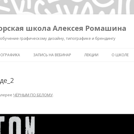
орская школа Алексея Ромашина
обучение графическому дизайну, типографике и брендингу
ПОГРАФИКА
ЗАПИСЬ НА ВЕБИНАР
ЛЕКЦИИ
О ШКОЛЕ
ШКОЛА ВЫЖИВАНИЯ В ДИЗАЙНЕ
ЗАПИСЬ ЛЕКЦИИ «КАК СДЕЛ
ОБО МНЕ
ЗНАК УМНЫМ»
де_2
КАК СДЕЛАТЬ ЗНАК УМНЫМ.
ОБУЧЕНИЕ 
РЕГИСТРАЦИЯ.
ИНТЕНСИВ «БРЕНДИНГ ДЛЯ
ТИПОГРАФ
ДИЗАЙНЕРОВ И РЕКЛАМИСТ
алерее
ЧЁРНЫМ ПО БЕЛОМУ
.
НОВОСТИ
ЗАПИСЬ ЛЕКЦИИ
«ПИКТОГРАММА, ПОНЯТЬ З
ПОЛСЕКУНДЫ»
ЗАПИСЬ ЛЕКЦИИ