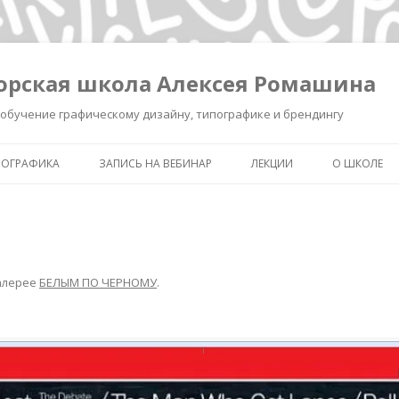
орская школа Алексея Ромашина
обучение графическому дизайну, типографике и брендингу
ПОГРАФИКА
ЗАПИСЬ НА ВЕБИНАР
ЛЕКЦИИ
О ШКОЛЕ
ШКОЛА ВЫЖИВАНИЯ В ДИЗАЙНЕ
ЗАПИСЬ ЛЕКЦИИ «КАК СДЕЛ
ОБО МНЕ
ЗНАК УМНЫМ»
КАК СДЕЛАТЬ ЗНАК УМНЫМ.
ОБУЧЕНИЕ 
РЕГИСТРАЦИЯ.
ИНТЕНСИВ «БРЕНДИНГ ДЛЯ
ТИПОГРАФ
ДИЗАЙНЕРОВ И РЕКЛАМИСТ
алерее
БЕЛЫМ ПО ЧЕРНОМУ
.
НОВОСТИ
ЗАПИСЬ ЛЕКЦИИ
«ПИКТОГРАММА, ПОНЯТЬ З
ПОЛСЕКУНДЫ»
ЗАПИСЬ ЛЕКЦИИ