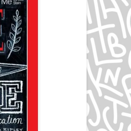
ЭПРИЛ ГРЕЙМАН
ИВАН ЧЕРМАЕВ
АЛАН ФЛЕТЧЕР
ГРУППА HIPGNOSIS
KАРЕЛ МАРТЕНС
РОЛЬФ МЮЛЛЕР
ДАН РАЙЗИНГЕР
ВЕРНЕР ЕККЕР
ДМИТРИЙ КАВКО
ЛЕОНАРДО СОННОЛИ
ЛЕЙЕНДЕКЕР