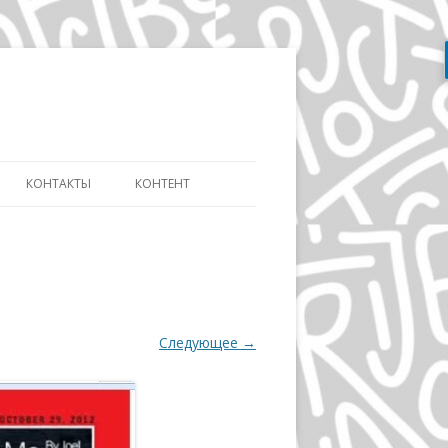
Перейти
к
содержимому
КОНТАКТЫ
КОНТЕНТ
АТЬ
СЛОВАРЬ ДИЗАЙНЕРА
ДИЗАЙНУ И
ЭВОЛЮЦИЯ АЙДЕНТИКИ
ИКЕ ДИСТАНЦИОННО
ДЭВИД КАРСОН
ОВ»
Следующее →
ВОЛЬФГАНГ ВАЙНГАРД
А
ГЕРБ ЛЮБАЛИН
ПОЛ РЕНД